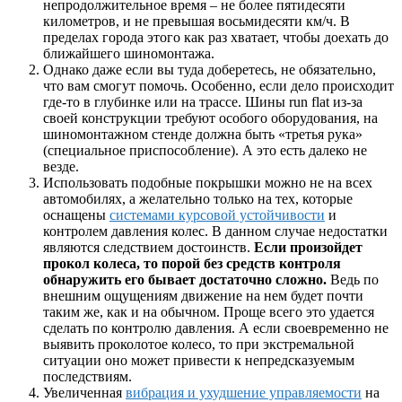
непродолжительное время – не более пятидесяти
километров, и не превышая восьмидесяти км/ч. В
пределах города этого как раз хватает, чтобы доехать до
ближайшего шиномонтажа.
Однако даже если вы туда доберетесь, не обязательно,
что вам смогут помочь. Особенно, если дело происходит
где-то в глубинке или на трассе. Шины run flat из-за
своей конструкции требуют особого оборудования, на
шиномонтажном стенде должна быть «третья рука»
(специальное приспособление). А это есть далеко не
везде.
Использовать подобные покрышки можно не на всех
автомобилях, а желательно только на тех, которые
оснащены
системами курсовой устойчивости
и
контролем давления колес. В данном случае недостатки
являются следствием достоинств.
Если произойдет
прокол колеса, то порой без средств контроля
обнаружить его бывает достаточно сложно.
Ведь по
внешним ощущениям движение на нем будет почти
таким же, как и на обычном. Проще всего это удается
сделать по контролю давления. А если своевременно не
выявить проколотое колесо, то при экстремальной
ситуации оно может привести к непредсказуемым
последствиям.
Увеличенная
вибрация и ухудшение управляемости
на