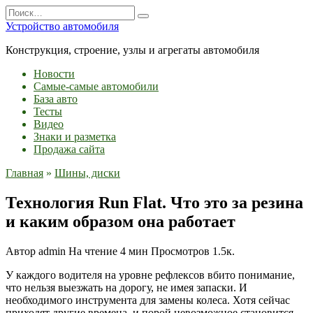
Перейти
Search
к
for:
Устройство автомобиля
содержанию
Конструкция, строение, узлы и агрегаты автомобиля
Новости
Самые-самые автомобили
База авто
Тесты
Видео
Знаки и разметка
Продажа сайта
Главная
»
Шины, диски
Технология Run Flat. Что это за резина
и каким образом она работает
Автор
admin
На чтение
4 мин
Просмотров
1.5к.
У каждого водителя на уровне рефлексов вбито понимание,
что нельзя выезжать на дорогу, не имея запаски. И
необходимого инструмента для замены колеса. Хотя сейчас
приходят другие времена, и порой невозможное становится