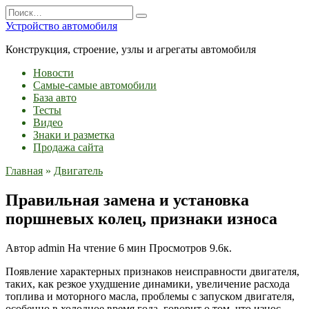
Перейти
Search
к
for:
Устройство автомобиля
содержанию
Конструкция, строение, узлы и агрегаты автомобиля
Новости
Самые-самые автомобили
База авто
Тесты
Видео
Знаки и разметка
Продажа сайта
Главная
»
Двигатель
Правильная замена и установка
поршневых колец, признаки износа
Автор
admin
На чтение
6 мин
Просмотров
9.6к.
Появление характерных признаков неисправности двигателя,
таких, как резкое ухудшение динамики, увеличение расхода
топлива и моторного масла, проблемы с запуском двигателя,
особенно в холодное время года, говорит о том, что износ