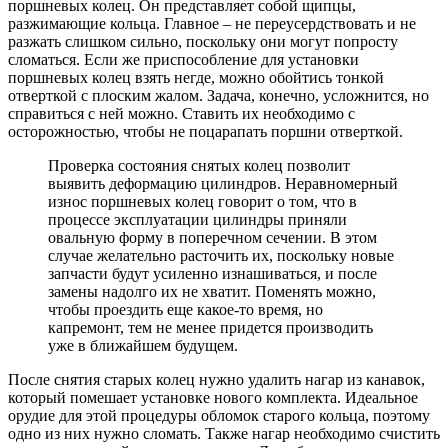
поршневых колец. Он представляет собой щипцы,
разжимающие кольца. Главное – не переусердствовать и не
разжать слишком сильно, поскольку они могут попросту
сломаться. Если же приспособление для установки
поршневых колец взять негде, можно обойтись тонкой
отверткой с плоским жалом. Задача, конечно, усложнится, но
справиться с ней можно. Ставить их необходимо с
осторожностью, чтобы не поцарапать поршни отверткой.
Проверка состояния снятых колец позволит
выявить деформацию цилиндров. Неравномерный
износ поршневых колец говорит о том, что в
процессе эксплуатации цилиндры приняли
овальную форму в поперечном сечении. В этом
случае желательно расточить их, поскольку новые
запчасти будут усиленно изнашиваться, и после
замены надолго их не хватит. Поменять можно,
чтобы проездить еще какое-то время, но
капремонт, тем не менее придется производить
уже в ближайшем будущем.
После снятия старых колец нужно удалить нагар из канавок,
который помешает установке нового комплекта. Идеальное
орудие для этой процедуры обломок старого кольца, поэтому
одно из них нужно сломать. Также нагар необходимо счистить