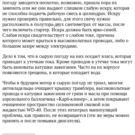
погоду заводится неохотно, возможно, пришла пора их
заменить или же они выдают слишком слабую искру, которая
не способна поджечь рабочую смесь в цилиндрах. Искру
нужно проверять правильно, для этого свечу нужно
расположить в полутора-двух сантиметрах от массы, после
чего включить стартер. Искра должна быть ярко-синей.
Слабая искра свидетельствует о слабом токе, причина
которого может крыться в высоковольтных проводах, либо о
большом зазоре между электродами.
Дело в том, что в сырую погоду на них оседает влага, которая
приводит к утечкам тока. Кроме проводов в утечке тока могут
быть виноваты катушки зажигания. Часто на их корпусе
появляются трещины, в которые попадает вода.
Чтобы в будущем мотор в сырую погоду не троил, многие
автовладельцы очищают крышку трамблера, высоковольтные
провода и катушки зажигания от грязи и масла при помощи
аэрозольного баллончика «Карб-клинер», а затем покрывают
очищенное пространство силиконовой смазкой или
жидкостью WD-40. После этих нехитрых манипуляций
проблема, как правило, не возвращается (эти же меры можно
принять и после помывки двигателя).