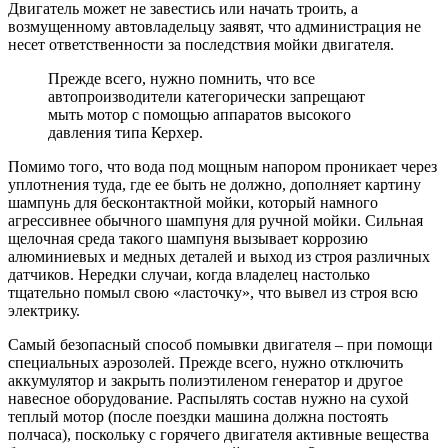
Двигатель может не завестись или начать троить, а
возмущенному автовладельцу заявят, что администрация не
несет ответственности за последствия мойки двигателя.
Прежде всего, нужно помнить, что все
автопроизводители категорически запрещают
мыть мотор с помощью аппаратов высокого
давления типа Керхер.
Помимо того, что вода под мощным напором проникает через
уплотнения туда, где ее быть не должно, дополняет картину
шампунь для бесконтактной мойки, который намного
агрессивнее обычного шампуня для ручной мойки. Сильная
щелочная среда такого шампуня вызывает коррозию
алюминиевых и медных деталей и выход из строя различных
датчиков. Нередки случаи, когда владелец настолько
тщательно помыл свою «ласточку», что вывел из строя всю
электрику.
Самый безопасный способ помывки двигателя – при помощи
специальных аэрозолей. Прежде всего, нужно отключить
аккумулятор и закрыть полиэтиленом генератор и другое
навесное оборудование. Распылять состав нужно на сухой
теплый мотор (после поездки машина должна постоять
полчаса), поскольку с горячего двигателя активные вещества