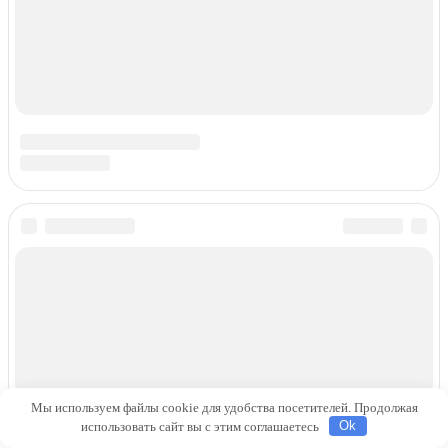
Замена переднего и заднего сальников коленвала своими
руками
Сегодня речь пойдет о замене сальников коленчатого
1
2.8к.
Мы используем файлы cookie для удобства посетителей. Продолжая
использовать сайт вы с этим соглашаетесь
Ok