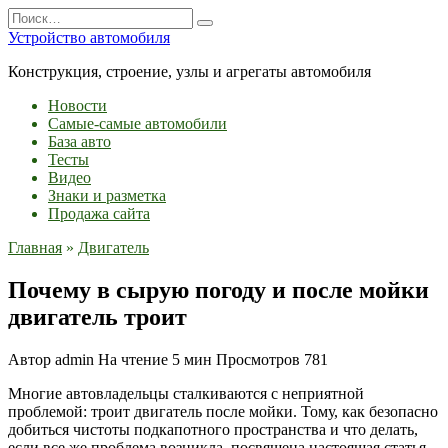
Перейти
Search
к
for:
Устройство автомобиля
содержанию
Конструкция, строение, узлы и агрегаты автомобиля
Новости
Самые-самые автомобили
База авто
Тесты
Видео
Знаки и разметка
Продажа сайта
Главная
»
Двигатель
Почему в сырую погоду и после мойки
двигатель троит
Автор
admin
На чтение
5 мин
Просмотров
781
Многие автовладельцы сталкиваются с неприятной
проблемой: троит двигатель после мойки. Тому, как безопасно
добиться чистоты подкапотного пространства и что делать,
если все же проблема возникла, посвящена настоящая статья.